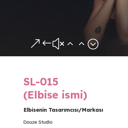
&#x22;
SL-015
(Elbise ismi)
Elbisenin Tasarımcısı/Markası
Douze Studio