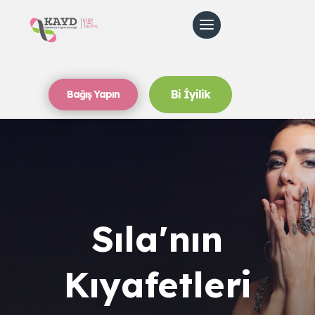
Bi İyilik
Bağış Yapın
Sıla'nın
Kıyafetleri