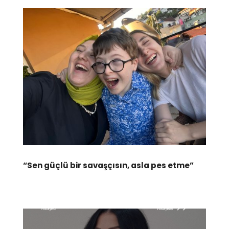
“Sen güçlü bir savaşçısın, asla pes etme”